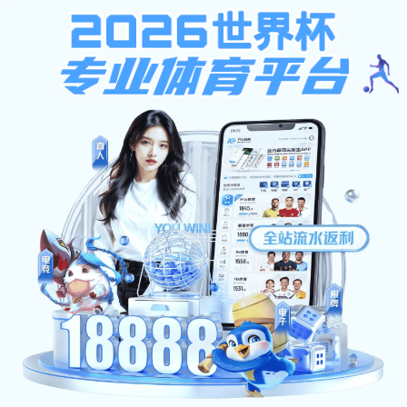
世界杯官方中文网站
· 数据平台
离线缓存、...
快讯秒级推送...
世界杯投注指...
体育热点
豪门沉浮
奖杯复制
辛格面对埃及防线能否扩
大射门威胁金靴热度梳理
2026年世界杯的烽火即将在美加墨燃起，全球的目光已
聚焦于那片绿茵战场。当金靴奖的悬念如达摩克利斯之
剑般悬于每位锋线杀手头顶，一位名字注定与速度、天
赋和争议并存的男人——莱昂内尔·辛格，正站在职业生
涯的十字路口。他能否在即将到来的生死战中，用精准
的射门击碎埃及队钢铁般的防线？这不仅关乎一场比赛
的胜负，更将决定本届世界杯金靴奖的最终归属。媒体
与球迷的喉舌已开始滚动播放“辛格金靴”的热度，一场
关于破门与封堵的史诗级对话，即将拉开帷幕。
回望辛格的成长轨迹，这并非一夜成名的童话。他的爆