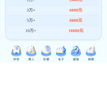
归属从来不是一帆风顺的顺水推舟，而是对毅力、智慧
和机会把握能力的终极考验。辛格的身体里流淌着杀手
的血液，当比赛陷入胶着时，他那双冷酷的眼睛将为绿
茵世界找到答案。
最后，我们必须承认，球迷与媒体的热切期盼，已经把
辛格推向了潮头。他在对阵埃及时的每一次触球、每一
次射门，都会被无限放大，成为热议的焦点。或许，真
正的巨星正是需要这样的压力来锻造。辛格能否扩大射
门威胁，不仅基于他的个人实力，更依赖他与队友之间
的化学反应
上一篇：
法伊祖拉耶夫面对葡萄牙中场拦截
下一篇：
贝尔纳多席尔瓦面对哥伦比亚中场