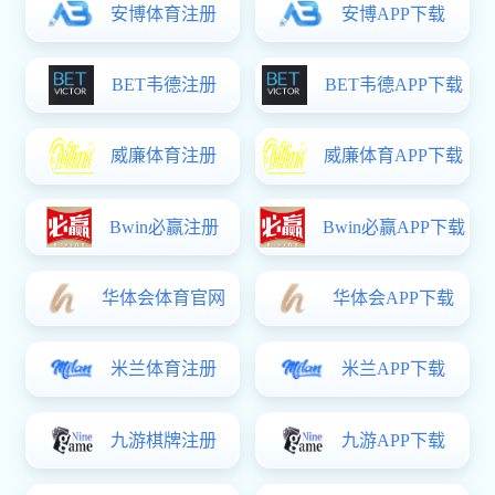
将呈几何级数放大。世界杯的赛场上，胜负往往存在于
毫厘之间，辛格的每次触球，都可能成为金靴角逐的关
键转折。
历史的相似之处总能提供灵感。回顾近五届世界杯，那
些最终捧起金靴的射手，无一不是在面对高强度防守时
展现出超乎常人的冷静。例如，2018年的凯恩，正是通
过点球和定位球机会稳扎稳打，最终登顶。这给辛格的
启示是：在运动战机会可能被埃及防线极大限制的情况
下，他必须强化对定位球和二次落点的争夺。事实上，
辛格的头球能力常常被他的脚下技术所掩盖，但这恰恰
是破局的关键。当埃及队将重心放在封锁地面通道时，
一个精准的传中或许就能让辛格完成致命一击。媒体层
面关于“辛格金靴”的讨论，正催促着他必须在阵地战中
开发出更多战术手段，证明自己并非只会锦上添花，更
敢于在逆境中力挽狂澜。
当然，足球比赛从来不缺少意外。埃及防线虽然坚固，
但亦有软肋可寻：他们在防守反击时的回收速度并非完
美无瑕，且在面对连续高位压迫时偶尔会出现注意力不
集中的现象。辛格需要做的，就是如同猎鹰般耐心等待
这一瞬间的松懈。只要队友能在中场给予足够的火力支