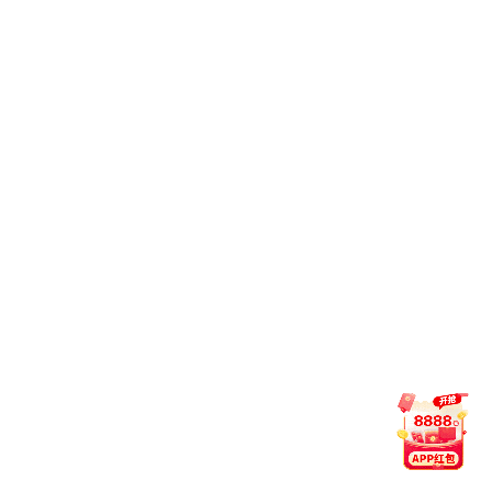
2026世界杯墨西哥韩国赛前阵容观察
在世界杯的宏大叙事中，每一场小组赛都像是一幅
未完成的油画，而赛前...
2026-07-24
欧冠尼科威廉姆斯面对布鲁日传中前的节
“尼科·威廉姆斯在禁区前沿停顿的那一秒，布鲁日的