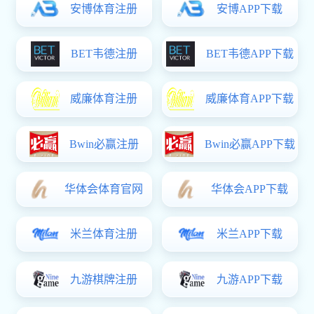
输送威胁球的那一刹那。当哥伦比亚的中场核心试图通
过一道弧线球找到前插的边锋时，贝尔纳多·席尔瓦总能
幽灵般地出现在那条假想的线路上，或是一个飞铲，或
是一个精准的卡位，将这次极具威胁的进攻扼杀于萌芽
状态。这种对传球线路的拦截，绝非简单的防守数据所
能体现，它是一种对比赛节奏的掌控，一种从根源上瓦
解对手进攻火力的艺术。
进一步深入分析，贝尔纳多·席尔瓦在面对哥伦比亚中场
拦截时的表现，堪称一堂现代足球中前卫防守的教科
书。他不是那种依赖蛮力或速度的拦截者，他的武器是
他那卓绝的“球商”和无处不在的跑动能力。在由攻转守
的瞬间，当哥伦比亚中场试图利用快速转换寻找突破口
时，B席会迅速判断出最危险的传球目标。他并不总是
直接扑向持球人，而是会像一个“门卫”一样，站在对方
两条线之间，封堵住那条能够直插葡萄牙心脏地带的传
球路线。正是这种对关键传球线路的精准判断与拦截，
使得哥伦比亚中场的组织效率大打折扣，他们不得不进
行更多的横向传递，从而失去了纵向撕裂葡萄牙防线的
锐利度。这是一场无声的角力，B席用他的智慧和韧
性，让哥伦比亚的中场铁闸感受到了前所未有的窒息