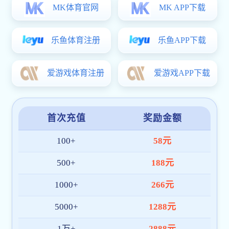
感。
值得一提的是，贝尔纳多·席尔瓦对传球线路的拦截，不
仅服务于防守，更是葡萄牙反击的第一发起者。当他成
功阻断哥伦比亚中场的威胁传球后，皮球往往能撞到他
身体的控制范围内，形成就地反击的机会。这种“拦截-
出球”的无缝衔接，是葡萄牙战术体系中极其重要的一
环。B席能在电光火石之间，完成从防守者到进攻发起
者的角色转换。他拦截下来的，不仅仅是一次危险的传
球，更可能是为葡萄牙前锋创造出的一个黄金机会。整
场比赛，尽管哥伦比亚的中场拦截力度极大，几乎每个
持球点都会遭受围抢，但贝尔纳多·席尔瓦通过化整为零
的跑动和持续不断的施压，成功地让葡萄牙的中场保持
了生机。他用实际行动证明，在现代足球的最高殿堂，
一个能够破坏并改写关键传球线路的球员，其战略价值
丝毫不亚于进球如麻的射手。
综上所述，当我们在回顾这场世界杯的经典对话时，不
能被眼花缭乱的进球或华丽的盘带完全占据记忆。真正
决定比赛走向的，往往是那些不起眼却又至关重要的细
节。贝尔纳多·席尔瓦在面对哥伦比亚中场铜墙铁壁般的
拦截时，没有选择硬碰硬，而是用他超凡的阅读比赛能