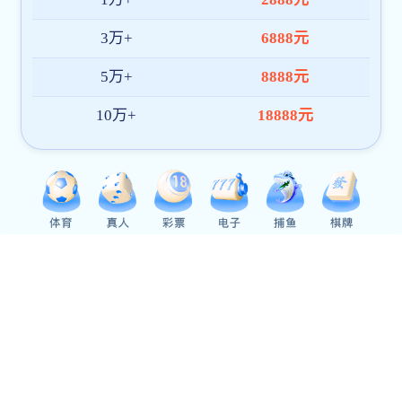
力和堪称艺术性的跑位，在看似拥挤不堪的中场腹地，
硬生生地开辟出了一条条畅通无阻的传球通道，同时又
将对手的致命传输通道一一掐断。他就像一位琴弦上的
舞者，在喧嚣与对抗中保持着自己的优雅与节奏。葡萄
牙能够在那场比赛中掌握主动，正是源于贝尔纳多·席尔
瓦对中场空间的绝对统治，以及对哥伦比亚关键传球线
路的残忍破坏。这不仅是一场身体的博弈，更是一场智
商的完胜。而B席，就是那个在混乱中为秩序而战的完
美主义者。
上一篇：
辛格面对埃及防线能否扩大射门威
下一篇：
曹圭成面对南非防线能否完成关键
圈内疯传