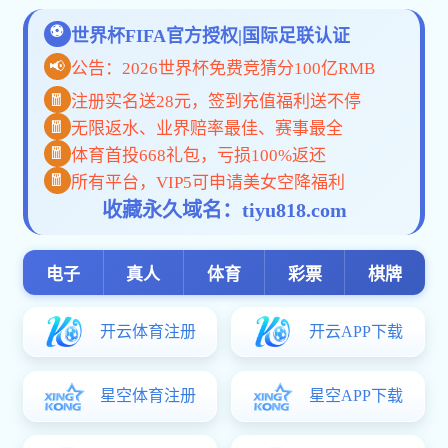
贝尔纳多·席尔瓦，这位被球迷亲切称为“B席”的葡萄牙
瑰宝，其价值并不仅仅体现在进球或助攻的数据表上。
他的比赛，更像是一场关于空间与时间的博弈。在世界
杯的舞台上，面对哥伦比亚中场富有侵略性的逼抢与极
具层次感的防守体系，B席的任务清单里，最重要的一
项便是“切断联系”。哥伦比亚的中场，以硬朗著称，他
们不仅擅长在身体对抗中占据上风，更懂得如何通过封
锁传球视角来限制对手的创造性。然而，贝尔纳多·席尔
瓦的独特之处，在于他拥有一种近乎本能的预判能力。
他总能在哥伦比亚球员发动拦截或上抢的瞬间，利用自
身180度乃至360度的视野，提前站住位置，用自己的
身体和技术，成为对手传球路线上一道难以逾越的屏
障。
观察整场比赛，我们不难发现，葡萄牙的进攻能否流畅
运转，很大程度上取决于贝尔纳多·席尔瓦能否在哥伦比
亚中场的高压之下，成功拦截并转换关键传球线路。哥
伦比亚队的防守哲学，倾向于将对手驱赶至边路，并利
用局部人数优势进行绞杀。此时，B席往往会回撤到更
深的位置，甚至与后腰平行。他不是简单地等待皮球，
而是像一个猎手，敏锐地捕捉着哥伦比亚球员试图向前