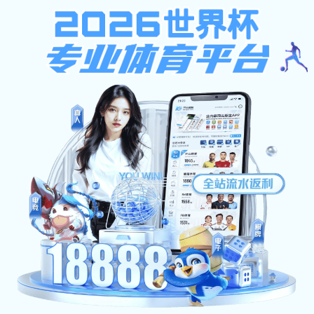
世界杯官方中文网站
· 数据平台
离线缓存、...
快讯秒级推送...
世界杯投注指...
体育热点
豪门沉浮
奖杯复制
2026世界杯路易斯迪亚斯
迎战葡萄牙大赛经验是否
管用形势分析
当2026年美加墨世界杯的哨声即将吹响，一场足以引爆
全球球迷肾上腺素的焦点战役正悄然酝酿：哥伦比亚的
锋利尖刀路易斯·迪亚斯，将直面葡萄牙的黄金一代。这
不仅是一场南美狂野与欧洲细腻的碰撞，更是一次天赋
与经验的直接对话。对于哥伦比亚而言，迪亚斯的状态
是球队命运的晴雨表；而葡萄牙，拥趸无数，大赛经验
深厚。这场对决中，路易斯·迪亚斯的个人爆发力，能否
撕裂由C罗与B席领衔的体系森林？大赛经验，究竟是葡
萄牙的护身符，还是哥伦比亚的破局之钥？本文将深入