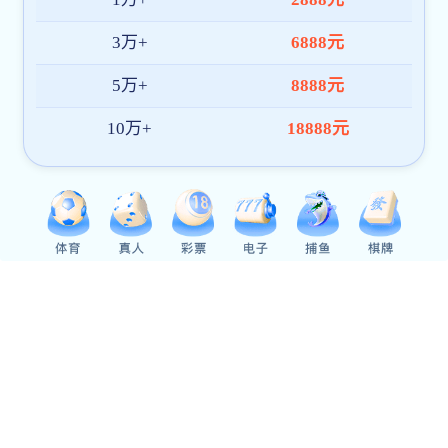
赛经验绝对管用，它能确保球队在混乱中不迷失方向，
在落后时保持高效的反扑手段。但管用不意味着必胜。
如果哥伦比亚能够给予迪亚斯足够的自由度，并利用他
吸引防守后的弱侧插上，那么这场比赛的胜利天平将发
生倾斜。最终预测：这将是一场高比分的对攻战，路易
斯·迪亚斯很有可能完成一粒惊世骇俗的进球，但葡萄牙
凭借更丰富的经验在最后时刻逼平甚至逆转，最终以1-
1或2-2结束，双方将悬念留到小组赛最后一轮。当然，
足球是圆的，只要
上一篇：
巴拿马队戈多伊对阵英格兰禁区跑
下一篇：
库卢塞夫斯基面对荷兰队防线能否
圈内疯传