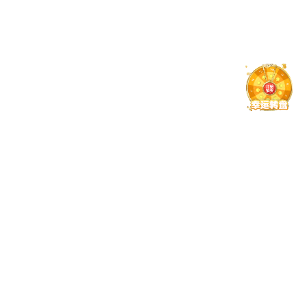
欧冠奥林匹亚科斯对阵埃因霍温边中结合
在欧冠联赛的浩瀚星河中，每一场对决都是一次战
术智慧的极限碰撞。...
2026-07-24