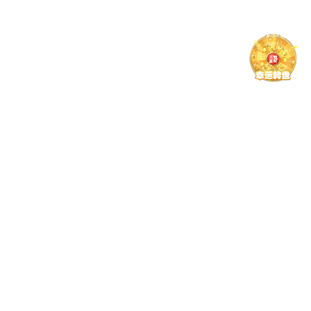
欧冠奥林匹亚科斯对阵埃因霍温边中结合
在欧冠联赛的浩瀚星河中，每一场对决都是一次战
术智慧的极限碰撞。...
2026-07-24