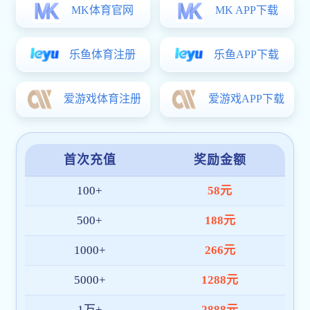
是：在别人认为他无法做到的地方，偏要闯出一片天。
当那些从小在街头踢烂三双球鞋、在梯队中摸爬滚打十
几年的职业球员，看到一个半路出家的“大个子”穿着足
球袜站在世界杯赛场时，内心必定五味杂陈。但西蒙斯
用他惊人的学习能力和绝对天赋证明，顶级运动员之间
的壁垒并非牢不可破。他在训练场能模仿梅西的触球频
率，在对抗中又能像坎特一样覆盖大半个球场，这种“篮
球大脑”带来的空间感，正是传统足球青训体系难以复制
的财富。哪怕只有20分钟，也足以让世界在他脚下短暂
停顿，去见证一次不可思议的变向过人，或是一次跨越
半场的精准长传。
于是，在那决定性的北京时间午夜，当镜头给到场边第
四官员举起换人电子牌，号码赫然显示为西蒙斯时，整
个体育场乃至无数巨型屏幕前的喧嚣都将瞬间凝固。那
一刻，他将不再是NBA的弃子，而是澳大利亚足球的奇
兵。他会迈着篮球场上练就的灵活脚步跑向禁区，在世
界杯的草皮上留下属于这一代“怪才”的足印。那或许是
20分钟，或许是半个小时的“表演时间”，但这已经足够
浓墨重彩。因为赋予他这段时光的，不是教练的怜悯，
而是足球世界对极致天赋与跨界勇气的最高礼遇。当终
场哨声响起，无论数据统计里记录着多少分钟，这一分