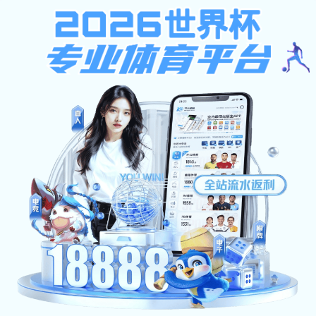
世界杯官方中文网站
· 数据平台
离线缓存、...
快讯秒级推送...
世界杯投注指...
体育热点
豪门沉浮
奖杯复制
客场战巴尔加斯助攻双响
伊朗队剧情拉满
在足球世界中，有些比赛注定要成为经典。当伊朗队踏
上客场征途，面对巴尔加斯那记石破天惊的助攻双响，
整场比赛的剧情瞬间被拉满。这不仅是技术与战术的较
量，更是意志与命运的博弈。伊朗队在逆境中展现出的
坚韧，配合对手巴尔加斯那近乎完美的两次助攻，共同
编织了一场让人难以忘怀的世界杯战役。本文将从多个
维度剖析这场比赛的每一个关键瞬间，为您揭开这场足
球盛宴的幕后故事。
比赛开始前，外界普遍对伊朗队的客场前景持谨慎态
度。毕竟，远征他乡不仅意味着气候与环境的适应问