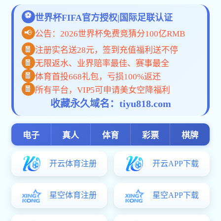
题，更要面对主队球迷山呼海啸般的压力。然而，伊朗
队从第一分钟起就展现了非凡的纪律性。他们通过紧凑
的防守阵型，试图限制对手的进攻核心——那位后来成
为全场焦点的巴尔加斯。伊朗队的战术布置相当明确：
切断中场与前锋的联系，利用快速反击制造威胁。这种
务实的态度让他们在开场阶段并未落下风，甚至几次通
过长传冲吊让主队后防惊出一身冷汗。
转折点出现在上半场第25分钟。巴尔加斯在右路接到队
友的横传，他并没有选择常规的突破，而是用一记精准
的外脚背弧线球绕过了伊朗队整条防线。足球在空中划
出一道诡异的抛物线，恰好落在高速插上的队友身前。
那一刻，伊朗队的防守球员只能目送皮球入网。这次巴
尔加斯助攻双响的序幕被拉开，整个体育场陷入沸腾。
伊朗队显然对这种突如其来的打击准备不足，他们的防
线开始出现松动，中场拦截也变得犹豫起来。
仅仅8分钟后，巴尔加斯再次用行动证明了自己的价
值。他在中场左路拿球，面对伊朗队双人包夹，却用一
个轻巧的变向摆脱了防守。随后，他送出了一记令人拍
案叫绝的直塞球。这脚传球穿透了伊朗队四名后卫之间