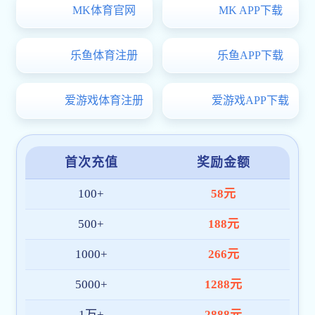
地将球罚中，比分被扳为2比2。从两球落后到顽强追
平，伊朗队用自己的行动诠释了什么是永不言弃。巴尔
加斯助攻双响的光芒，此刻被伊朗全队的集体英雄主义
所掩盖。
但这场比赛剧情并未就此终结。就在所有人都以为比赛
将以平局收场时，第88分钟，巴尔加斯再次站了出来。
他利用一次定位球机会，主罚的角球精确地找到了后点
的队友，头球攻门再次洞穿伊朗队球门。3比2，巴尔加
斯虽然助攻双响，但他的第三次关键传球依然致命。伊
朗队最终未能再次创造奇迹，他们以一种悲壮的方式倒
在了客场。尽管如此，伊朗队在绝境中展现出的斗志，
以及巴尔加斯那份近乎于冷酷的创造力，都让这场比赛
的剧情饱满到了极致。
回顾整场比赛，我们可以清晰地看到两个核心现象。一
方面，巴尔加斯无疑是一名顶级的创造者，他在边路的
突破与传球能力达到了化境，每一次触球都可能改写比
分。他的两次直接助攻是球队获胜的基石，而第三次间
接助攻则展现了他在关键时刻的心理素质。另一方面，
伊朗队虽然最终失利，但他们绝对赢得了尊重。在巴尔
加斯助攻双响的巨大压力下，伊朗队没有退缩，而是通