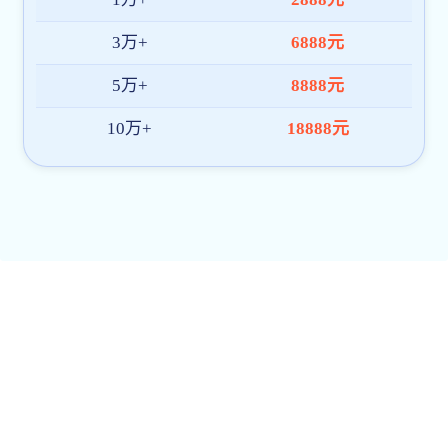
所在。无论如何，这个夏天，每一位站在世界杯舞台上
的射手，都在用自己的方式书写属于他们的传奇故事。
上一篇：
阿根廷阿尔瓦雷斯迎战奥地利助攻
下一篇：
2026世界杯乌兹别克斯坦对刚果金
圈内疯传
王者荣耀挑战者杯决胜图道具使用：BP
瑞典超决赛心态看点：落后别着急
阿拉维斯迎战赫塔费，重点看回防时的
马德里竞技对阵赫塔费，高点球员使用
西甲球队故事：马拉加从赛季开局起步