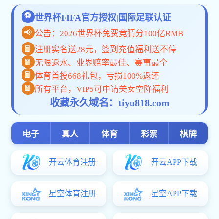
的舞台上没有丝毫试探。塞维利亚凭借其标志性的高位
逼抢和边路冲击，频频在皇家社会的防区制造险情。而
皇家社会则用他们细腻的地面传控和清晰的中路渗透，
一次次化解危机并伺机反击。上半场双方互有攻守，但
门将的神勇发挥和门框的庇护，让比分始终停留在零比
零。这种高强度的对抗让球迷们意识到，这场比赛很难
在常规时间内分出胜负。果然，当九十分钟战罢，比分
牌上依然没有任何改写。所有人都屏息凝神，等待着一
场关于“塞维利亚皇家社会加时鏖战绝杀时刻”的关键篇
章。
加时赛的上半场，体能的下降让比赛节奏稍显放缓，但
双方主帅的博弈却愈发激烈。换人调整如同棋局中的落
子，每一步都旨在打破僵局。塞维利亚开始更多利用长
传冲吊，试图寻找对方防线身后的空当；而皇家社会则
依靠中场的控球能力，企图消耗对手的耐心。场边的呐
喊声，替补席上的焦灼，看台上球迷们颤抖的双手，都
在诉说着这场国王杯决赛的残酷与美丽。时间一分一秒
流逝，当加时赛进入最后阶段，当所有人都以为比赛即
将被拖入残酷的点球大战时，命运的天平悄然倾斜。这
正是“塞维利亚皇家社会加时鏖战绝杀时刻”最扣人心弦
的篇章，它往往只留给有准备、有决心、有爆发力的球