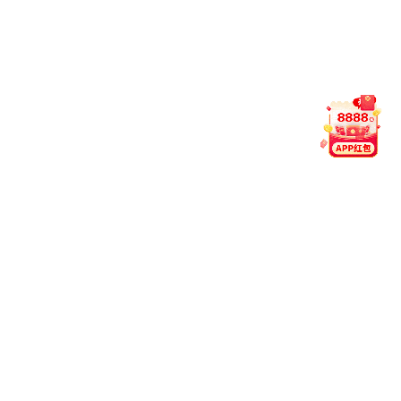
欧冠尼科威廉姆斯面对布鲁日传中前的节
“尼科·威廉姆斯在禁区前沿停顿的那一秒，布鲁日的
整条防线仿佛被...
2026-07-24
帮助与说明
王者荣耀挑战者杯决胜图道具使用：BP先
赢一半