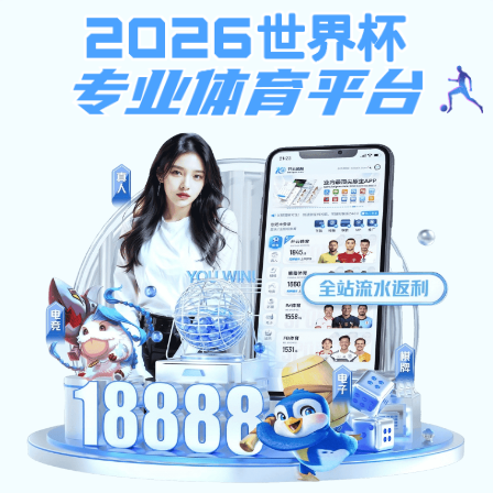
世界杯官方中文网站
· 数据平台
离线缓存、...
快讯秒级推送...
世界杯投注指...
体育热点
豪门沉浮
奖杯复制
2026世界杯突尼斯日本赛
前角球分析
2026年世界杯的烽火即将在北美大陆点燃，而一场看似
实力悬殊却暗藏玄机的对决，早在赛前的战术板上悄然
展开。当“迦太基雄鹰”遭遇“蓝武士”，突尼斯与日本的
碰撞远非简单的足球比拼，更像两种截然不同足球哲学
的针锋相对。在所有细节都会决定命运的时代，角球，
这个常常被低估的“二次进攻”，或许正是决定比赛走向
的关键滑尺。本文并非对两军阵营的泛泛总结，而是一
份直击要害的《2026世界杯突尼斯日本赛前角球分
析》，旨在透过数据与战术模型的迷雾，揭示双方在定
位球领域的博弈密码。