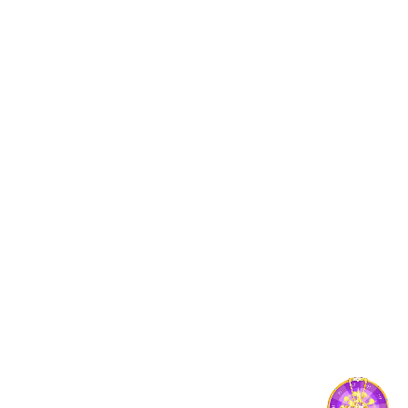
姆本巴代表刚果金迎战葡萄牙防线指挥作
世界杯的舞台上，每一场比赛都是战术与意志的较
量。当刚果金即将迎...
2026-07-24
欧冠奥林匹亚科斯对阵埃因霍温边中结合
在欧冠联赛的浩瀚星河中，每一场对决都是一次战
术智慧的极限碰撞。...