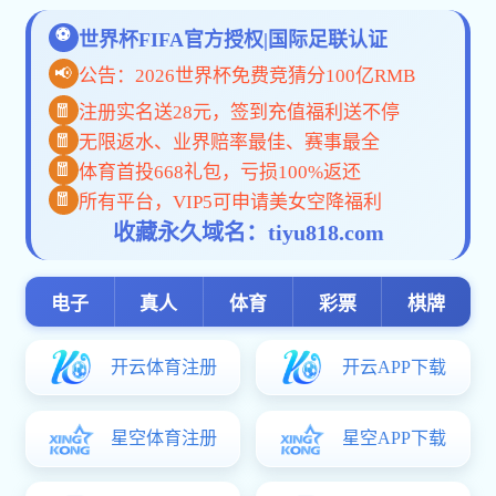
首先，我们需明白角球在现代足球中的战略地位已今非
昔比。它不仅是破门得分的直接手段，更是改变比赛节
奏、消耗对手体能与意志的绝佳武器。在2026世界杯的
备战周期中，突尼斯队的角球进攻战术体现出极其鲜明
的“重装化”特点。这支擅长身体对抗的北非劲旅，储备
了大量拥有出色头球与抢点能力的高点，核心战术围绕
传中点进行高密度压制。角球发出瞬间，数名身材高大
的球员如楔入木桩般插入小禁区，形成局部人数优势，
战术核心是“抢占近门柱，冲散防守阵”。防守端，他们
对角球的布防则依赖区域防守与肌肉记忆，防守球员的
首要任务是卡住身位，而非盲目解围。这种粗矿风格赋
予了突尼斯队在2026世界杯预选赛阶段的制空权优势，
却也暴露出防线在遭遇快速短角球配合时的转身迟滞。
相比之下，2026世界杯上的日本队，如我们观察其近年
战术革新所见，早已撕去了“技术流但对抗弱”的标签。
在教练组的调教下，日本队的角球战术呈现出一种高度
体系化、甚至带有“反物理”色彩的精密感。他们的《角
球分析》能精确到对手防守球员的头球解围习惯、站位
间距甚至眼神移动方向。日本队的角球进攻，并非无脑
向中路吊传，而是充满了“声东击西”的巧智。常出现的