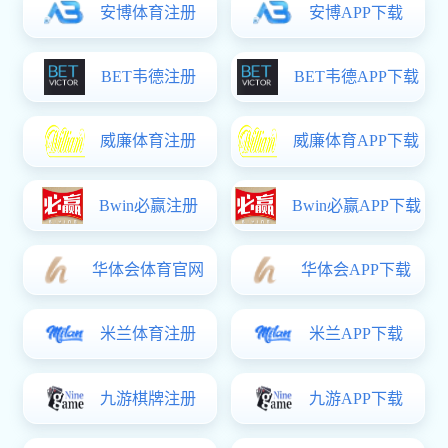
的表现，托马斯往往需要承担比在俱乐部更重的组织任
务。当他面临英格兰队前场球员的围剿时，能否从容地
完成转身摆脱，将直接决定加纳队能否打出有效的快速
反击。这一刻，他的拦截不再是简单的断球，而是一种
“战略起手式”。如果他的拦截能直接转化为向前的穿透
性传球，那么英格兰队那条赖以生存的中场防线就会暴
露出身后的空当。这正是“托马斯面对英格兰队中场拦截
是否关键战术价值前瞻”这一话题的核心——他的拦截必
须具有“孵化进攻”的能力。
再者，我们不能忽略托马斯的非典型特质。他拥有一种
近乎冷酷的球场智商，这让他能够在高压下做出最合理
的决策。面对英格兰队体系严密的中场防线，托马斯需
要频繁地接应队友，通过横向跑动和佯装接球来撕扯对
手的防守阵型。这实际上是一种更高维度的“拦截”——
对对手精力的拦截。当英格兰队的中场球员耗费大量体
力去盯防托马斯时，他们自身在进攻端的投入度必然会
下降。这种看不见的消耗，是托马斯战术价值的隐形组
成部分。从战术前瞻的角度看，如果加纳队能够利用托
马斯作为支点，吸引英格兰中场球员的防守注意力，那
么其他加纳中场球员就有机会在二点球争夺中占得先