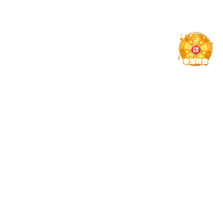
2026世界杯科尔多瓦迎战葡萄牙关键传球
当足球的钟摆指向2026年，世界杯的烽火将在美加
墨的土地上熊熊燃烧...
2026-07-22