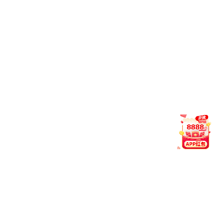
2026-07-22
2026世界杯劳塔罗迎战奥地利身体对抗能
2026年世界杯的号角即将吹响，当阿根廷国脚劳塔
罗·马丁内斯站在绿...
2026-07-13