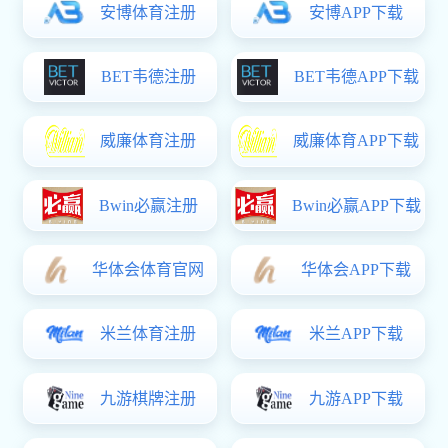
前插的边锋；也可能会利用假动作晃开角度，送出一记
穿透中卫身后的直传。因此，戈多伊完成关键传球的可
能性，并不完全取决于他自身，还取决于队友的无球跑
动是否为他创造了空间。
从心理博弈的角度看，英格兰队必然会对戈多伊进行重
点“照顾”。很可能采取“人盯人”结合区域防守的策略，
限制他转身和面向球门的机会。这反而可能成为戈多伊
的陷阱。他可以利用对方防守注意力过度集中的特点，
通过快速的一脚出球和频繁的横向移动，打乱英军防线
的节奏。此时，戈多伊面对英格兰队防线能否完成关键
传球，就演变成了一个动态的战术命题。他不是在单挑
一条防线，而是在与整支英格兰队的防守智慧较量。如
果他能诱使对方防线前压，那么他送出过顶长传，打防
线身后的威胁将成倍增加。
再聚焦到具体的比赛场景。如果比赛陷入僵局，戈多伊
往往会展现出超乎常人的冷静。他的一脚“手术刀”般的
传球，可能会成为打破平衡的唯一钥匙。试想，当英格
兰队以为已经封堵了所有传球线路时，戈多伊却用一脚
外脚背的弧线球，绕过了所有防守队员，找到了后插上