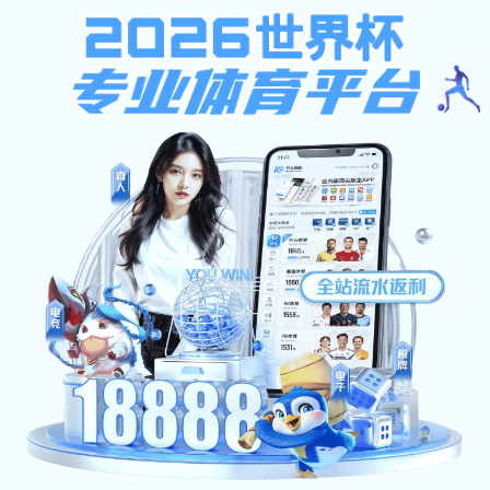
世界杯官方中文网站
· 数据平台
离线缓存、...
快讯秒级推送...
世界杯投注指...
体育热点
豪门沉浮
奖杯复制
曼联阿森纳社区盾对攻拉
什福德反击破门
前言：当英超两强在温布利大球场狭路相逢，一场充满
速度与激情的社区盾杯对决就此上演。曼联与阿森纳这
对宿敌，用一场酣畅淋漓的对攻大战，为新赛季的英超
联赛奏响了序曲。其中，拉什福德凭借一次闪电般的反
击破门，不仅为曼联打开胜利之门，更让所有球迷再次
见识了红魔反击战术的凌厉与高效。这场比赛，注定要
在新赛季的故事里留下浓墨重彩的一笔。
比赛从一开始就展现出极高的竞技强度。阿森纳在阿尔
特塔的调教下，延续了上赛季流畅的传控体系，试图通
过中前场的高位压迫来限制曼联的出球。而滕哈格的球