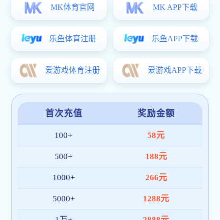
的冠军。虽然这只是一项热身性质的锦标，但曼联与阿
森纳这场对攻大战所展现的内容，无疑为新赛季的英超
格局提供了丰富的参考信息。对于曼联而言，拉什福德
反击破门不仅锁定了胜局，更确立了新赛季以快速反击
为主要战术支点的信心。而对于阿森纳来说，这场失利
也提醒他们，在面对顶级防反球队时，需要提高进攻效
率和回防的速度。
总而言之，这场社区盾对决绝非一场普通的热身赛。它
像是一场精彩的拳击赛，双方你来我往，拳拳到肉。曼
联用他们标志性的反击战术，让阿森纳领略了红魔的坚
韧与速度。而拉什福德的闪电一击，则注定会成为社区
盾杯历史上又一个经典瞬间。新赛季的英超大幕即将拉
开，这样一场高水平对决，无疑让所有球迷对未来十个
月的鏖战充满了更多期待。
上一篇：
巴拿马vs克罗地亚赛前盘口解读
下一篇：