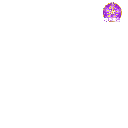
欧冠奥林匹亚科斯对阵埃因霍温边中结合
在欧冠联赛的浩瀚星河中，每一场对决都是一次战
术智慧的极限碰撞。...
2026-07-24
哥本哈根争夺欧冠晋级席位时前锋回撤接
在北欧凛冽的海风中，哥本哈根的童话故事正迎来
最残酷的现实篇章。...
2026-07-24