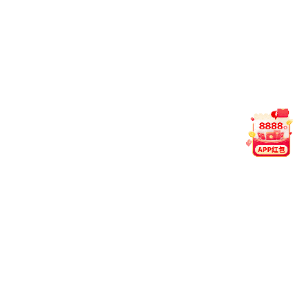
欧冠尼科威廉姆斯面对布鲁日传中前的节
“尼科·威廉姆斯在禁区前沿停顿的那一秒，布鲁日的
整条防线仿佛被...
2026-07-24
帮助与说明