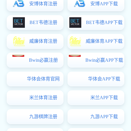
杯赛场上的经验，他们对于这种渗透性传球的防守非常
警惕。因此，古多斯的传球成功率将直接取决于他能否
在比利时球员压迫下，依旧保持冷静的头脑和精准的脚
法。这不仅仅是技术的比拼，更是心理素质的试金石。
从战术层面来看，伊朗队想要发挥古多斯的关键传球作
用，必须依赖前场球员的积极跑动。比利时防线虽然稳
固，但也并非无懈可击。他们对于身后空间的保护，尤
其是在中后卫与边后卫的结合部，有时会出现短暂的犹
豫。这恰恰是古多斯需要重点观察和利用的区域。他需
要像一名棋手那样，提前“看到”队友的跑位路线，并敢
于在压力下尝试那些高风险的传球。一旦他的传球能够
成功穿越比利时前点的防守队员，找到后排插上的队
友，那么伊朗队将获得极具威胁的射门机会。反之，如
果他的传球被预判并拦截，比利时队将迅速发动反击，
利用德布劳内等人的长传能力威胁伊朗队的球门。
回顾古多斯过往在世界杯赛场上的表现，他的确展现过
这种“现象级”的传球能力。但比利时队的防线显然不是
等闲之辈，他们会采取针对性部署，例如通过双人包夹
限制他的拿球空间，或者用战术犯规打乱他的节奏。这