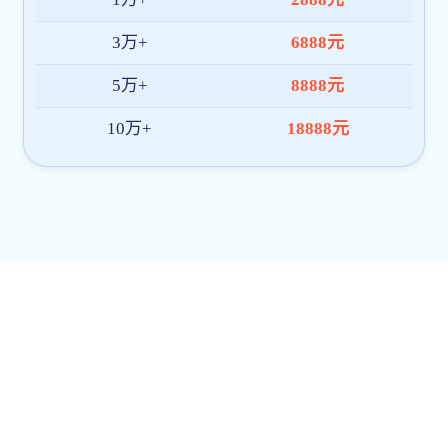
上一篇：
韩国vs墨西哥2026世界杯前场组合
下一篇：
上海申花半决赛压哨改命阿利森强
圈内疯传
王者荣耀挑战者杯决胜图道具使用：BP
瑞典超决赛心态看点：落后别着急
阿拉维斯迎战赫塔费，重点看回防时的
马德里竞技对阵赫塔费，高点球员使用
西甲球队故事：马拉加从赛季开局起步
麦克托米奈比赛价值：长短传选择不只
门兴格拉德巴赫挑战法兰克福，面对密