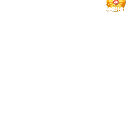
2026-07-24
哥本哈根争夺欧冠晋级席位时前锋回撤接
在北欧凛冽的海风中，哥本哈根的童话故事正迎来
最残酷的现实篇章。...
2026-07-24