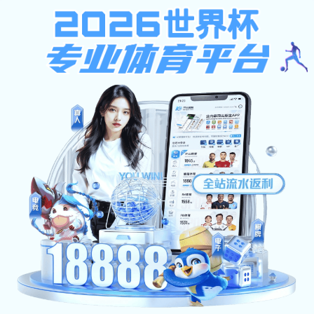
世界杯官方中文网站
· 数据平台
离线缓存、...
快讯秒级推送...
世界杯投注指...
体育热点
豪门沉浮
奖杯复制
德甲榜首易主战：沃尔夫
斯堡激斗斯图加特
在德甲联赛的烽火连天中，一场足以撼动积分榜格局的
关键战役即将拉开帷幕。沃尔夫斯堡与斯图加特，这两
支承载着悠久历史与热情球迷的劲旅，正蓄势待发，准
备为德甲榜首的荣耀展开一场激烈的厮斗。这不仅仅是
一场普通的联赛较量，更是一次关乎球队底蕴、战术智
慧与求胜欲望的全面检验。当“狼堡”坐镇主场，迎接“施
瓦本军团”的挑战，球迷们期待已久的德甲榜首易主战，
已然让整个德国足坛屏息凝神。
回顾赛季至今的征程，沃尔夫斯堡的表现堪称惊艳。他
们在主帅的精心调教下，构筑了一条坚不可摧的防线，