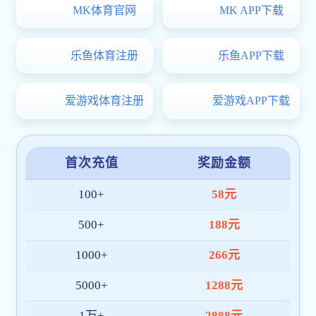
重新定义胜利的方向。
上一篇：
佛得角队2026世界杯盘口走势分析
下一篇：
库拉索队2026世界杯第三名晋级机
圈内疯传
王者荣耀挑战者杯决胜图道具使用：BP
瑞典超决赛心态看点：落后别着急
阿拉维斯迎战赫塔费，重点看回防时的
马德里竞技对阵赫塔费，高点球员使用
西甲球队故事：马拉加从赛季开局起步