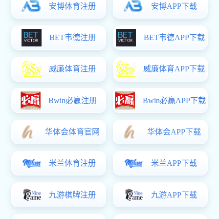
拉圭队常用的直塞肋部战术。
然而，将罗德里放在显微镜下观察，我们也能发现他的
弱点之处。当面对乌拉圭队这种拥有绝对速度优势的中
场时，罗德里的动作频率稍显迟缓。乌拉圭队可能会采
取“兑子”战术，安排一名专门的球员，比如本坦库尔，
对罗德里实施全程贴身的缠绕与干扰。这种近乎窒息的
防守覆盖，会迫使罗德里更多的回传或者向两个边路进
行安全球处理。在数据层面，罗德里的传球成功率或许
不会大幅下降，但他的威胁球（关键传球）次数可能会
显著减少。这恰恰是乌拉圭队希望看到的局面——切断
西班牙队中前场的连接，让进攻变得孤立无援。所以，
罗德里在本场对抗中是否占优，不能只看他个人的防守
数据，更要看他的存在是否让西班牙整体的进攻体系保
持流畅。
从另一个角度讲，罗德里的全面性让他具备反击这种压
迫的能力。他不仅能够完成横向的转移球，还具备一定
的远射能力。当乌拉圭队因为前场压迫而暴露出后场空
档时，罗德里突然插入到禁区前沿完成的远射，往往能
打破僵局。在过往的欧冠与世界杯关键战中，我们已经
多次见识到他这种“后插上”的果断。因此，乌拉圭队固