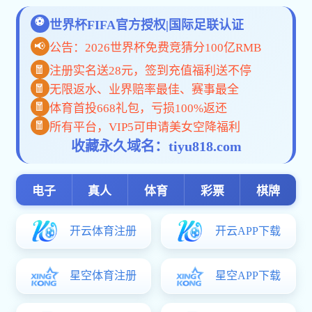
高强度的覆盖面积著称。这就意味着，罗德里在本场比
赛中将面临前所未有的压迫。乌拉圭队的中场线，尤其
是像费德里科·巴尔韦德这样的全能型中场，具备极快的
回追速度和凶悍的抢断能力。他们不仅在横向覆盖上不
遗余力，在纵向的防守韧性上同样令人畏惧。因此，罗
德里在接球、转身和出球的每一个环节，都必须承受高
强度的身体接触。这种对抗的烈度，将直接决定他能否
如往常一样从容地调度球队的进攻。
在研判罗德里是否占优时，我们不得不审视他的核心武
器：预判能力与位置感。不同于依赖纯粹身体力量的后
腰，罗德里更擅长通过提前观察对手的移动线路来选择
最佳的接球位置。面对乌拉圭队极具侵略性的上抢，他
的这一特质显得尤为重要。如果罗德里能够成功预判出
对方的逼抢路线，并通过精确的两步跑动脱离包围圈，
那么他就能在看似被覆盖的情况下，依然获得处理球的
空间。反之，一旦他被乌拉圭队的包夹逼抢限制在边路
或陷入几次无效的盘带，他的传球视野和威胁性将大打
折扣。因此，这场对决的关键点在于：罗德里能否用他
的大脑，破解乌拉圭队用肌肉和奔跑构筑的牢笼。我们
可以大胆预言，罗德里在防守端的覆盖面积虽不及纯防
守型悍将，但他对危险区域的预判补位，恰好能遏制乌