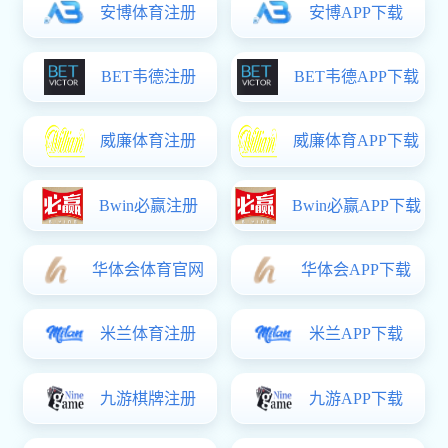
据更具前瞻性。
然而，萨比策并非孤胆英雄，他的防守质量高度依赖队
友的协同保护。当奥地利采取高位压迫战术时，萨比策
的身后会出现更大空间，阿尔及利亚的前锋就能利用这
一片“灰色地带”进行二次冲刺。此时，盘口关注点会转
向“双方总角球数”或“主胜/平局”的判断。萨比策的每一
次断球失败，都可能成为盘口波动的放大器；反之，如
果他能成为阿尔及利亚反击线路上的“终结者”，奥地利
的防守信心会被点燃，从而鼓励球队打出更高效的转换
进攻。这种攻防之间的连锁反应，正是盘口分析师眼中
最具价值的变量。
值得注意的是，阿尔及利亚队的反击并非一味蛮干，他
们懂得利用萨比策的进攻冲动。当萨比策压上参与定位
球进攻时，阿尔及利亚会派遣速度更快的边锋埋伏在中
圈附近。这种针对性布置使得“最快进球时间”与“最后进
球球队”等特殊盘口更具悬念。萨比策的攻守平衡能力在
此刻面临双重拷问：他需要精准判断何时该前插助攻，
何时该回撤保护。每一次选择都是对盘口赔率的重新校
准，而那零点几秒的迟疑，或许就决定了阿尔及利亚是
一次单刀赴会，还是被迫转入阵地战。